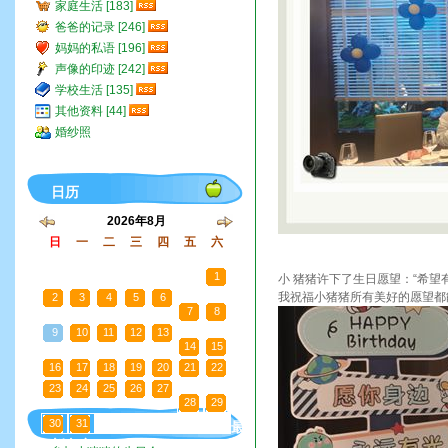
家庭生活 [183]
爸爸的记录 [246]
妈妈的私语 [196]
声像的印迹 [242]
学校生活 [135]
其他资料 [44]
婚纱照
日历
2026年8月
日
一
二
三
四
五
六
26
27
28
29
30
31
1
小 猪猪许下了生日愿望：“希望
我祝福小猪猪所有美好的愿望都
2
3
4
5
6
7
8
9
10
11
12
13
14
15
16
17
18
19
20
21
22
23
24
25
26
27
28
29
30
31
1
2
3
4
5
最
新文章