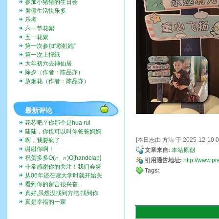
参加小猪猪的生日会
暑假生活快乐多
乐考
六一节花絮
五一花絮
第一次参加“彩虹跑”
第一次上报纸
大年初六去神仙居
除夕（作者：陈品亦）
放烟花（作者：陈品亦）
最新评论
花芯吧？你那个是hua rui
陆陆，你也可以叫你爸爸妈妈
带你去啊。挺好玩的。
[本日志由 方洁 于 2025-12-10 0
啊，我要疯了
谢谢你啊！
文章来自:
本站原创
祝贺多多O(∩_∩)O[handclap]
引用通告地址:
http://www.p
[flo...
非常感谢你的关注！我们会努
Tags:
力一直记录下去的。我们也...
从06年还在读大学时就开始关
注这个博客，而现在我也...
看到你的留言很兴奋.
真好,虽然没找到方洁,找到你
们全家福,让人挺兴奋的...
真是幸福的一家