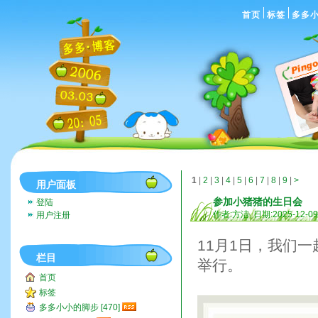
首页
标签
多多
1
|
2
|
3
|
4
|
5
|
6
|
7
|
8
|
9
|
>
用户面板
参加小猪猪的生日会
登陆
作者:方洁 日期:2025-12-0
用户注册
11月1日，我们
栏目
举行。
首页
标签
多多小小的脚步 [470]