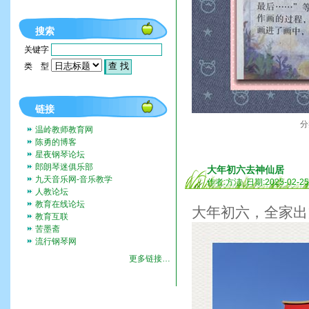
搜索
关键字
类 型
链接
分
温岭教师教育网
陈勇的博客
星夜钢琴论坛
郎朗琴迷俱乐部
大年初六去神仙居
九天音乐网-音乐教学
作者:方洁 日期:2025-02-2
人教论坛
教育在线论坛
大年初六，全家出
教育互联
苦墨斋
流行钢琴网
更多链接…