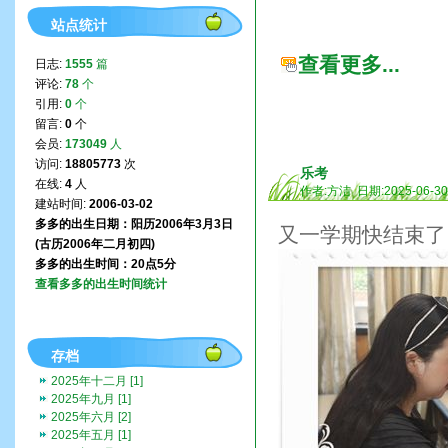
站点统计
查看更多...
日志:
1555
篇
评论:
78
个
引用:
0
个
留言:
0
个
会员:
173049
人
访问:
18805773
次
乐考
在线:
4
人
作者:方洁 日期:2025-06-3
建站时间:
2006-03-02
多多的出生日期：阳历2006年3月3日
又一学期快结束了
(古历2006年二月初四)
多多的出生时间：20点5分
查看多多的出生时间统计
存档
2025年十二月 [1]
2025年九月 [1]
2025年六月 [2]
2025年五月 [1]