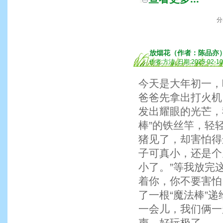
分
放烟花（作者：陈品亦
作者:方洁 日期:2025-02-1
今天是大年初一，
爸爸先拿出打火机
发出耀眼的光芒，
棒”的铁丝竿，轻
猪见了，却害怕得
子可真小，还是个
小了。”等我放完
着你，你不要害怕
了一根“魔法棒”
一会儿，我们俩一
声，好玩极了。