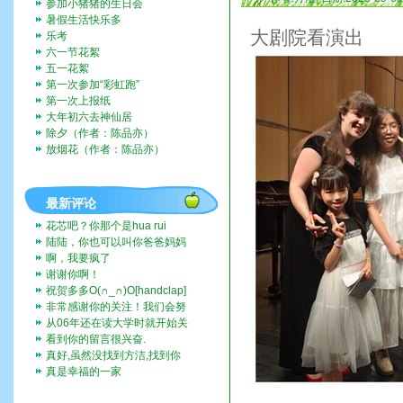
参加小猪猪的生日会
暑假生活快乐多
大剧院看演出
乐考
六一节花絮
五一花絮
第一次参加“彩虹跑”
第一次上报纸
大年初六去神仙居
除夕（作者：陈品亦）
放烟花（作者：陈品亦）
最新评论
花芯吧？你那个是hua rui
陆陆，你也可以叫你爸爸妈妈
带你去啊。挺好玩的。
啊，我要疯了
谢谢你啊！
祝贺多多O(∩_∩)O[handclap]
[flo...
非常感谢你的关注！我们会努
力一直记录下去的。我们也...
从06年还在读大学时就开始关
注这个博客，而现在我也...
看到你的留言很兴奋.
真好,虽然没找到方洁,找到你
们全家福,让人挺兴奋的...
真是幸福的一家