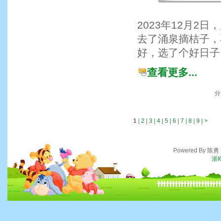
2023年12月
去了涌泉摘桔子，
好，选了个好日子
查看更多...
分
1
|
2
|
3
|
4
|
5
|
6
|
7
|
8
|
9
|
>
Powered By 陈
浙I