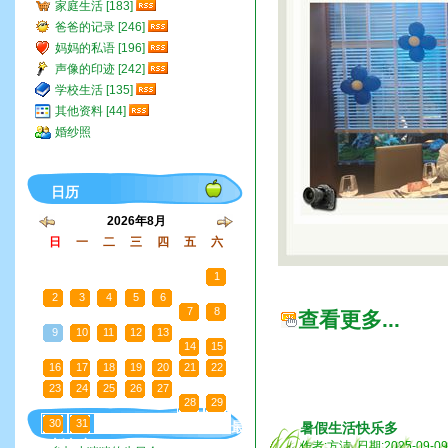
家庭生活 [183]
爸爸的记录 [246]
妈妈的私语 [196]
声像的印迹 [242]
学校生活 [135]
其他资料 [44]
婚纱照
日历
2026年8月
日
一
二
三
四
五
六
26
27
28
29
30
31
1
2
3
4
5
6
7
8
查看更多...
9
10
11
12
13
14
15
16
17
18
19
20
21
22
23
24
25
26
27
28
29
30
31
1
2
3
4
5
最
暑假生活快乐多
新文章
作者:方洁 日期:2025-09-0