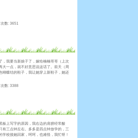
看次数: 3651
了，我要当新娘子了，嫁给楠楠哥哥（上次
再大一点，就不好意思说这话了。前天（周
色蝴蝶结的鞋子，我让她穿上新鞋子，她还
看次数: 3388
黑板上写字的原因，我右边的肩膀经常酸
只有三点钟左右。多多是四点钟放学的，三
的学校接她回家，呵呵，也难怪，我忙呀！