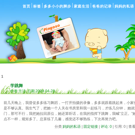
首页
标签
多多小小的脚步
家庭生活
爸爸的记录
妈妈的私语
1
学跳舞
作者:方洁 日期:2009-04-28
前几天晚上，我督促多多练习舞蹈，一打开拍摄的录像，多多就跟着跳起来，小家
是不够认真。我生气了，把她一个人关在书房里和我一起练习，才练几分钟， 她就
门，那可不行，我把她拉回原位，她还算听话，在我的指挥下跳舞，我喊“立正。”她
点不一样，规矩多了。总算练了几遍，感觉还不够熟练，下次再努力吧。
分类:
妈妈的私语
|
固定链接
|
评论: 0
| 引用: 0 | 查