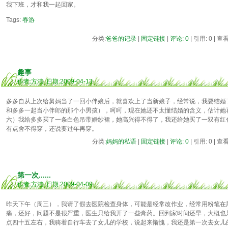
我下班，才和我一起回家。
Tags:
春游
分类:
爸爸的记录
|
固定链接
|
评论: 0
| 引用: 0 | 查
趣事
作者:方洁 日期:2009-04-13
多多自从上次给舅妈当了一回小伴娘后，就喜欢上了当新娘子，经常说，我要结婚
和多多一起当小伴郎的那个小男孩），呵呵，现在她还不太懂结婚的含义，估计她
六）我给多多买了一条白色吊带婚纱裙，她高兴得不得了，我还给她买了一双有红
有点舍不得穿，还说要过年再穿。
分类:
妈妈的私语
|
固定链接
|
评论: 0
| 引用: 0 | 查
第一次......
作者:方洁 日期:2009-04-09
昨天下午（周三），我请了假去医院检查身体，可能是经常改作业，经常用粉笔在
痛，还好，问题不是很严重，医生只给我开了一些膏药。回到家时间还早，大概也
点四十五左右，我骑着自行车去了女儿的学校，说起来惭愧，我还是第一次去女儿