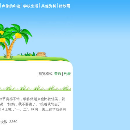
声像的印迹
学校生活
其他资料
婚纱照
预览模式:
普通
|
列表
伙节奏感不错，动作做起来也比较优美，就
说：“妈妈，我不要跳了。”接着就想去开
马上喊，“一、二”。呵呵，去上过学就是有
看次数: 3360