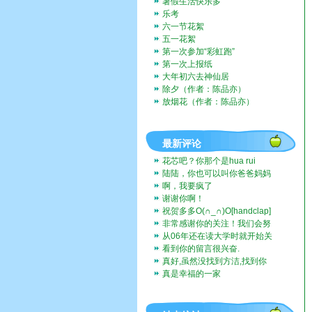
暑假生活快乐多
乐考
六一节花絮
五一花絮
第一次参加“彩虹跑”
第一次上报纸
大年初六去神仙居
除夕（作者：陈品亦）
放烟花（作者：陈品亦）
最新评论
花芯吧？你那个是hua rui
陆陆，你也可以叫你爸爸妈妈
带你去啊。挺好玩的。
啊，我要疯了
谢谢你啊！
祝贺多多O(∩_∩)O[handclap]
[flo...
非常感谢你的关注！我们会努
力一直记录下去的。我们也...
从06年还在读大学时就开始关
注这个博客，而现在我也...
看到你的留言很兴奋.
真好,虽然没找到方洁,找到你
们全家福,让人挺兴奋的...
真是幸福的一家