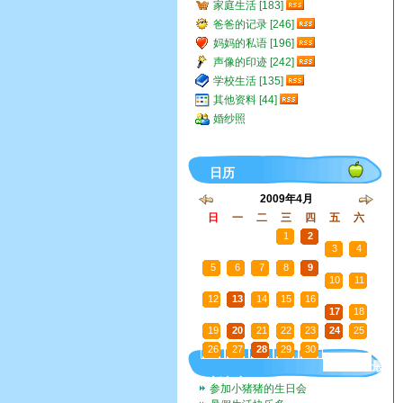
家庭生活 [183]
爸爸的记录 [246]
妈妈的私语 [196]
声像的印迹 [242]
学校生活 [135]
其他资料 [44]
婚纱照
日历
2009年4月
日
一
二
三
四
五
六
29
30
31
1
2
3
4
5
6
7
8
9
10
11
12
13
14
15
16
17
18
19
20
21
22
23
24
25
26
27
28
29
30
1
2
最
新文章
参加小猪猪的生日会