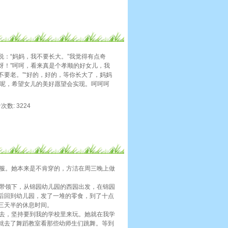
：“妈妈，我不要长大。”我觉得有点奇
呀！”呵呵，看来真是个孝顺的好女儿，我
不要老。”“好的，好的，等你长大了，妈妈
老呢，希望女儿的美好愿望会实现。呵呵呵
看次数: 3224
校服。她本来是不肯穿的，方洁在周三晚上做
的带领下，从锦园幼儿园的西园出发，在锦园
后回到幼儿园，发了一堆的零食，到了十点
三天半的休息时间。
家去，坚持要到我的学校里来玩。她就在我学
就去了舞蹈教室看那些幼师生们跳舞。等到