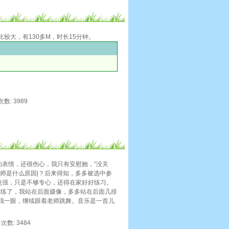
较大，有130多M，时长15分钟。
次数: 3989
的表情，还很伤心，我只有安慰她，“没关
师是什么原因|？后来得知，多多被选中参
也强，只是不够专心，还得在家好好练习。
排练了，我站在后面摄像，多多站在后面几排
我一眼，继续跟着老师跳舞。音乐是一首儿
看次数: 3484