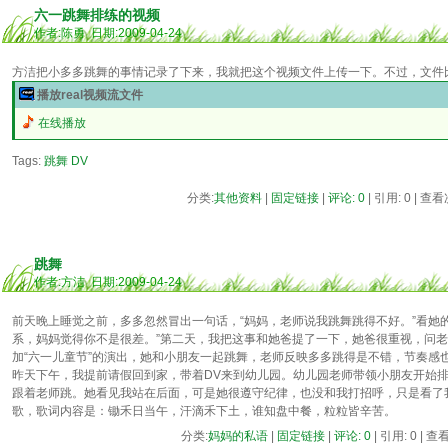
六一跳舞排练的视频
作者:陈勇 日期:2009-04-24
方洁把小多多跳舞的事情记录了下来，我就把这个视频文件上传一下。不过，文件比
播放real视频流文件
在线播放
Tags:
跳舞 DV
分类:
其他资料
|
固定链接
|
评论: 0
| 引用: 0 | 查看
跳舞
作者:方洁 日期:2009-04-24
前天晚上睡觉之前，多多忽然冒出一句话，“妈妈，老师说我跳舞跳得不好。”看她
系，妈妈觉得你不是很差。”第二天，我把这事和她爸提了一下，她爸很重视，问老
加“六一儿童节”的演出，她和小朋友一起跳舞，老师反映多多跳得是不错，节奏感
昨天下午，我提前请假回到家，带着DV来到幼儿园。幼儿园老师带领小朋友开始
跟着老师跳。她看见我站在后面，可是她很遵守纪律，也没和我打招呼，只是看了
歌，歌词内容是：锄禾日当午，汗滴禾下土，谁知盘中餐，粒粒皆辛苦。
分类:
妈妈的私语
|
固定链接
|
评论: 0
| 引用: 0 | 查