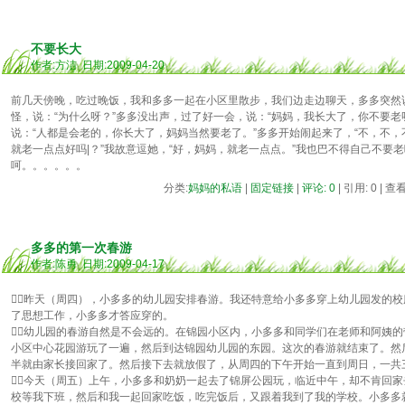
不要长大
作者:方洁 日期:2009-04-20
前几天傍晚，吃过晚饭，我和多多一起在小区里散步，我们边走边聊天，多多突然说
怪，说：“为什么呀？”多多没出声，过了好一会，说：“妈妈，我长大了，你不要老
说：“人都是会老的，你长大了，妈妈当然要老了。”多多开始闹起来了，“不，不，
就老一点点好吗|？”我故意逗她，“好，妈妈，就老一点点。”我也巴不得自己不要
呵。。。。。。
分类:
妈妈的私语
|
固定链接
|
评论: 0
| 引用: 0 | 查
多多的第一次春游
作者:陈勇 日期:2009-04-17
昨天（周四），小多多的幼儿园安排春游。我还特意给小多多穿上幼儿园发的
了思想工作，小多多才答应穿的。
幼儿园的春游自然是不会远的。在锦园小区内，小多多和同学们在老师和阿姨
小区中心花园游玩了一遍，然后到达锦园幼儿园的东园。这次的春游就结束了。然
半就由家长接回家了。然后接下去就放假了，从周四的下午开始一直到周日，一共
今天（周五）上午，小多多和奶奶一起去了锦屏公园玩，临近中午，却不肯回
校等我下班，然后和我一起回家吃饭，吃完饭后，又跟着我到了我的学校。小多多