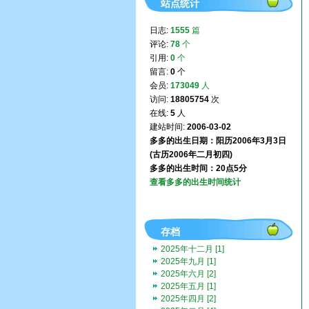
站点统计
日志:
1555
篇
评论:
78
个
引用:
0
个
留言:
0
个
会员:
173049
人
访问:
18805754
次
在线:
5
人
建站时间:
2006-03-02
多多的出生日期：阳历2006年3月3日
(古历2006年二月初四)
多多的出生时间：20点5分
查看多多的出生时间统计
存档
2025年十二月 [1]
2025年九月 [1]
2025年六月 [2]
2025年五月 [1]
2025年四月 [2]