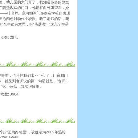
整，幼儿园的大门开了，我知道多多的教室
在隔壁教室的门口，她也在向外张望着，她
师——叶老师。我向她询问多多在学校的表现
画涂颜色时动作比较慢。听了老师的话，我
的名字很有意思，叫“毛洪洪”（这几个字是
看次数: 2875
失惨重，也只怪我们太不小心了，门窗和门
学，她见到老师说的第一句话就是，“老师，
。”这小家伙，其实很懂事。
看次数: 3984
的“互助好邻里”，被确定为2009年温岭
动仪式上领奖。