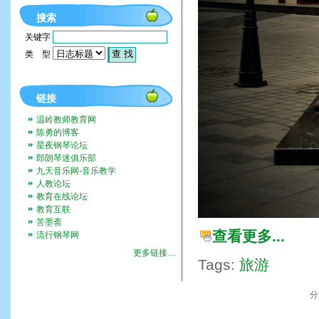
搜索
关键字
类 型
链接
温岭教师教育网
陈勇的博客
星夜钢琴论坛
郎朗琴迷俱乐部
九天音乐网-音乐教学
人教论坛
教育在线论坛
教育互联
苦墨斋
查看更多...
流行钢琴网
更多链接…
Tags:
旅游
分