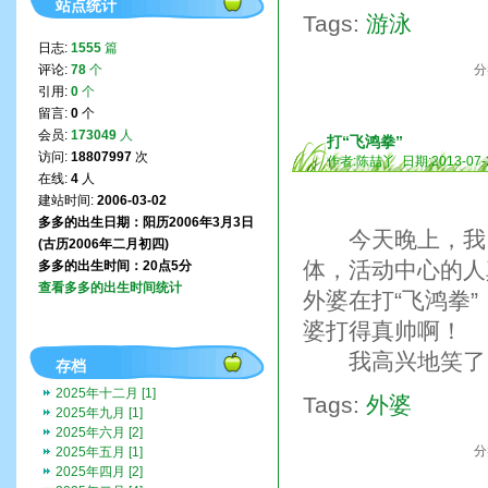
站点统计
Tags:
游泳
日志:
1555
篇
评论:
78
个
分
引用:
0
个
留言:
0
个
会员:
173049
人
打“飞鸿拳”
访问:
18807997
次
作者:陈喆丫 日期:2013-07-
在线:
4
人
建站时间:
2006-03-02
多多的出生日期：阳历2006年3月3日
今天晚上，我、
(古历2006年二月初四)
体，活动中心的人
多多的出生时间：20点5分
查看多多的出生时间统计
外婆在打“飞鸿拳
婆打得真帅啊！
我高兴地笑了
存档
2025年十二月 [1]
Tags:
外婆
2025年九月 [1]
2025年六月 [2]
分
2025年五月 [1]
2025年四月 [2]