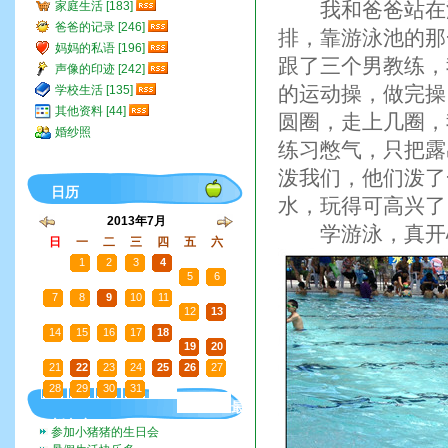
我和爸爸站在泳
家庭生活 [183]
爸爸的记录 [246]
排，靠游泳池的那
妈妈的私语 [196]
跟了三个男教练，
声像的印迹 [242]
的运动操，做完操
学校生活 [135]
其他资料 [44]
圆圈，走上几圈，
婚纱照
练习憋气，只把露
泼我们，他们泼了
日历
水，玩得可高兴了
2013年7月
学游泳，真开
日
一
二
三
四
五
六
30
1
2
3
4
5
6
7
8
9
10
11
12
13
14
15
16
17
18
19
20
21
22
23
24
25
26
27
28
29
30
31
1
2
3
最
新文章
参加小猪猪的生日会