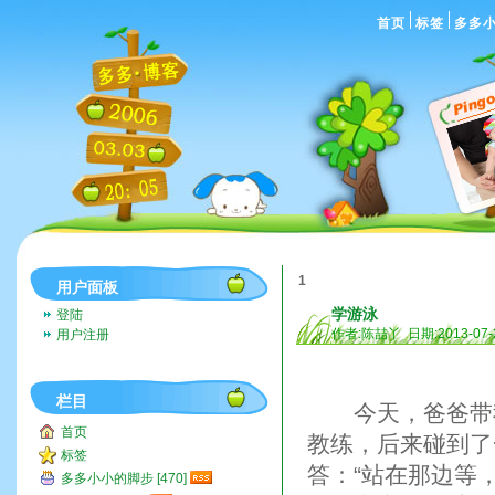
首页
标签
多多
1
用户面板
学游泳
登陆
作者:陈喆丫 日期:2013-07-
用户注册
栏目
今天，爸爸带我
首页
教练，后来碰到了
标签
答：“站在那边等
多多小小的脚步 [470]