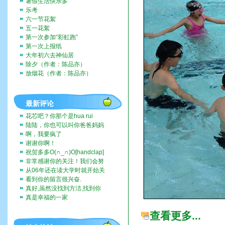
暑假生活快乐多
乐考
六一节花絮
五一花絮
第一次参加“彩虹跑”
第一次上报纸
大年初六去神仙居
除夕（作者：陈品亦）
放烟花（作者：陈品亦）
最新评论
花芯吧？你那个是hua rui
陆陆，你也可以叫你爸爸妈妈
带你去啊。挺好玩的。
啊，我要疯了
谢谢你啊！
祝贺多多O(∩_∩)O[handclap]
[flo...
非常感谢你的关注！我们会努
力一直记录下去的。我们也...
从06年还在读大学时就开始关
注这个博客，而现在我也...
看到你的留言很兴奋.
真好,虽然没找到方洁,找到你
们全家福,让人挺兴奋的...
真是幸福的一家
查看更多...