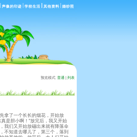
声像的印迹
学校生活
其他资料
婚纱照
预览模式:
普通
|
列表
先拿了一个长长的烟花，开始放
东真是胆小啊！”放完后，我又开始
，我们又开始放磞出来就有降落伞
，不知道去哪儿了，第三个，落到