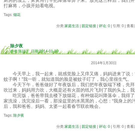
厨房的顶上，舅舅用竹竿把降落伞弄下来。放完这三样后，我们开
打麻将，小孩开始看电视。
Tags:
烟花
分类:
家庭生活
|
固定链接
|
评论: 0
| 引用: 0 | 查看
除夕夜
作者:陈喆丫 日期:2014-01-30
2014年1月30日
今天早上，我一起来，就感觉脸上又痒又痛，妈妈进来了说：“
蚊子啊！”我一听，就知道我的脸是被蚊子叮了，我心里很生气。
今天下午，爸爸做好了年夜饭后，我们把年夜饭端下楼，先拜
吹过来，妈妈用力吹，大概是还有火苗的纸片飞到了我的头上，我
吃完饭，爸爸带我去楼下放烟花，有种烟花叫降落伞，我得了
家洗澡，洗完澡后一看，那澡盆里的水黑黑的，心想：“我身上的
后，我和爸爸、妈妈、太婆一起看春节联欢晚会。
Tags:
除夕夜
分类:
家庭生活
|
固定链接
|
评论: 0
| 引用: 0 | 查看