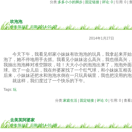
分类:
多多小小的脚步
|
固定链接
|
评论: 0
| 引用: 0 |
吹泡泡
作者:陈喆丫 日期:2014-01-27
2014年1月27日
今天下午，我看见邻家小妹妹有吹泡泡的玩具，我拿起来开始
泡了，她不停地用手去抓。我看见小妹妹这么高兴，我也很高兴，
我抽出泡泡棒对准空隙吹，哇！大大小小的泡泡出来了，泡泡外面
球。吹了一会儿后，我在外婆家找了一个红气球，和小妹妹互相丢
后来，小妹妹还把水和泡泡水倒在一只玩具锅里，我也把没用的泡
就这样，我们度过了一个快乐的下午。
Tags:
玩
分类:
家庭生活
|
固定链接
|
评论: 0
| 引用: 0 | 查看
去美英阿婆家
作者:陈喆丫 日期:2014-01-26