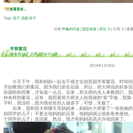
查看更多...
Tags:
饺子
汤圆
粽子
分类:
声像的印迹
|
固定链接
|
评论: 0
| 引用: 0 | 查
学剪窗花
作者:陈喆丫 日期:2014-01-28
2014年1月28日
今天下午，我和妈妈一起去千禧文化创意园学剪窗花。时间到
开始教我们剪窗花。因为我们坐在后面，所以，郑大师说的好多话
前面听的同事，才知道一点点。后来，郑大师的夫人来教我们，我
种各样的窗花，还有，我照着郑大师夫人给我做的“喜”字做，我
字时，我没听，因为我在给别人做喜字，可惜，失败了。
后来，我和郑大师聊天等妈妈来，妈妈向大师要了一张很难的
妈同学的儿子）不要去他妈妈的店里，他妈妈就让他爸爸来接他。
个同学的儿子）送回家。然后，我才和妈妈高高兴兴地回家了。