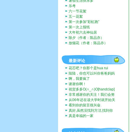
暑假生活快乐多
乐考
六一节花絮
五一花絮
第一次参加“彩虹跑”
第一次上报纸
大年初六去神仙居
除夕（作者：陈品亦）
放烟花（作者：陈品亦）
最新评论
花芯吧？你那个是hua rui
陆陆，你也可以叫你爸爸妈妈
带你去啊。挺好玩的。
啊，我要疯了
谢谢你啊！
祝贺多多O(∩_∩)O[handclap]
[flo...
非常感谢你的关注！我们会努
力一直记录下去的。我们也...
从06年还在读大学时就开始关
注这个博客，而现在我也...
看到你的留言很兴奋.
真好,虽然没找到方洁,找到你
们全家福,让人挺兴奋的...
真是幸福的一家