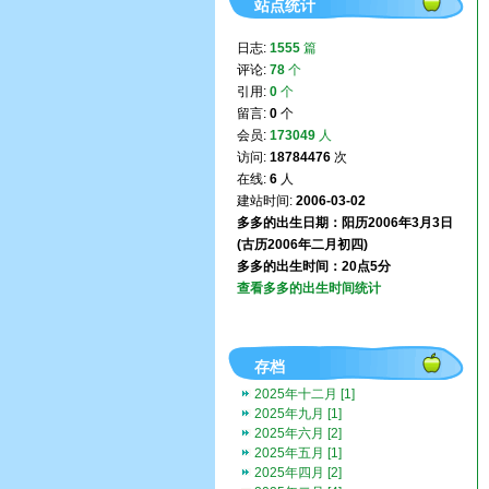
站点统计
日志:
1555
篇
评论:
78
个
引用:
0
个
留言:
0
个
会员:
173049
人
访问:
18784476
次
在线:
6
人
建站时间:
2006-03-02
多多的出生日期：阳历2006年3月3日
(古历2006年二月初四)
多多的出生时间：20点5分
查看多多的出生时间统计
存档
2025年十二月 [1]
2025年九月 [1]
2025年六月 [2]
2025年五月 [1]
2025年四月 [2]