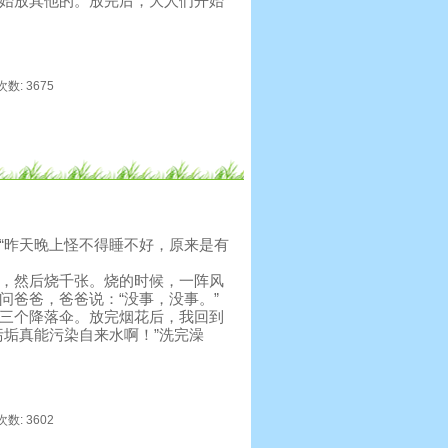
始放其他的。放完后，大人们开始
次数: 3675
昨天晚上怪不得睡不好，原来是有
，然后烧千张。烧的时候，一阵风
问爸爸，爸爸说：“没事，没事。”
三个降落伞。放完烟花后，我回到
污垢真能污染自来水啊！”洗完澡
次数: 3602