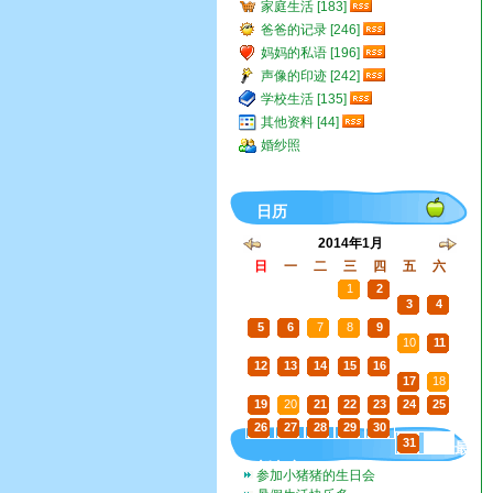
家庭生活 [183]
爸爸的记录 [246]
妈妈的私语 [196]
声像的印迹 [242]
学校生活 [135]
其他资料 [44]
婚纱照
日历
2014年1月
日
一
二
三
四
五
六
29
30
31
1
2
3
4
5
6
7
8
9
10
11
12
13
14
15
16
17
18
19
20
21
22
23
24
25
26
27
28
29
30
31
1
最
新文章
参加小猪猪的生日会