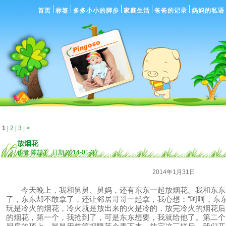
首页
标签
多多小小的脚步
家庭生活
爸爸的记录
妈妈的私语
1
|
2
|
3
|
>
放烟花
作者:陈喆丫 日期:2014-01-31
2014年1月31日
今天晚上，我和舅舅、舅妈，还有东东一起放烟花。我和东东
了，东东却不敢拿了，还让邻居哥哥一起拿，我心想：“呵呵，东
玩是冷火的烟花，冷火就是放出来的火是冷的，放完冷火的烟花后
的烟花，第一个，我抢到了，可是东东想要，我就给他了。第二个