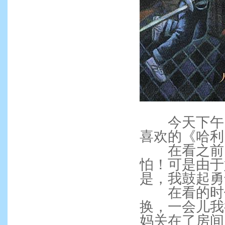
今天下午，
喜欢的《哈利
在看之前，
怕！可是由于
是，我鼓起勇
在看的时候
换，一会儿我
妈关在了房间