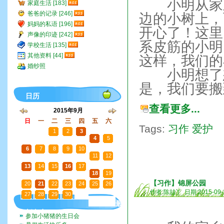
小明从家里
家庭生活 [183]
爸爸的记录 [246]
边的小树上，
妈妈的私语 [196]
开心了！这里
声像的印迹 [242]
系皮筋的小明
学校生活 [135]
其他资料 [44]
这样，我们的
婚纱照
小明想了想，
是，我们要搬
日历
查看更多...
2015年9月
日
一
二
三
四
五
六
Tags:
习作
爱护
30
31
1
2
3
4
5
6
7
8
9
10
11
12
13
14
15
16
17
18
19
【习作】锦屏公园
20
21
22
23
24
25
26
作者:陈喆丫 日期:2015-09-
27
28
29
30
1
2
3
最
新文章
参加小猪猪的生日会