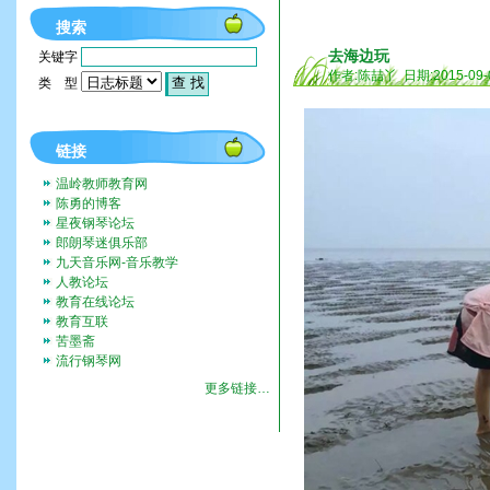
搜索
去海边玩
关键字
作者:陈喆丫 日期:2015-09-
类 型
链接
温岭教师教育网
陈勇的博客
星夜钢琴论坛
郎朗琴迷俱乐部
九天音乐网-音乐教学
人教论坛
教育在线论坛
教育互联
苦墨斋
流行钢琴网
更多链接…