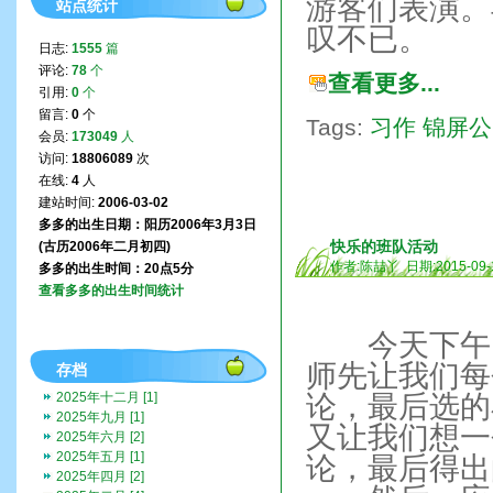
游客们表演。
站点统计
叹不已。
日志:
1555
篇
评论:
78
个
查看更多...
引用:
0
个
留言:
0
个
Tags:
习作
锦屏公
会员:
173049
人
访问:
18806089
次
在线:
4
人
建站时间:
2006-03-02
多多的出生日期：阳历2006年3月3日
快乐的班队活动
(古历2006年二月初四)
作者:陈喆丫 日期:2015-09-
多多的出生时间：20点5分
查看多多的出生时间统计
今天下午，
师先让我们每
存档
2025年十二月 [1]
论，最后选的
2025年九月 [1]
又让我们想一
2025年六月 [2]
2025年五月 [1]
论，最后得出
2025年四月 [2]