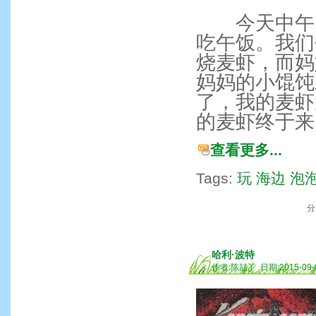
今天中午，
吃午饭。我们
烧麦虾，而妈
妈妈的小馄饨
了，我的麦虾
的麦虾终于来
查看更多...
Tags:
玩
海边
泡
分
哈利·波特
作者:陈喆丫 日期:2015-09-