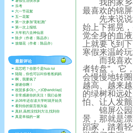
我的家乡在
暑假生活快乐多
乐考
最喜欢的锦屏
六一节花絮
先来说说海
五一花絮
第一次参加“彩虹跑”
始上下摇晃，
第一次上报纸
大年初六去神仙居
觉全身的血液
除夕（作者：陈品亦）
上就要飞到下
放烟花（作者：陈品亦）
寒假来温岭玩
而我喜欢的
最新评论
者转盘”。它
花芯吧？你那个是hua rui
陆陆，你也可以叫你爸爸妈妈
会慢慢地转圈
带你去啊。挺好玩的。
啊，我要疯了
越高、越来越
谢谢你啊！
祝贺多多O(∩_∩)O[handclap]
的绿树和远处
[flo...
非常感谢你的关注！我们会努
怕、让人发颤
力一直记录下去的。我们也...
从06年还在读大学时就开始关
注这个博客，而现在我也...
看到你的留言很兴奋.
锦屏公园不
真好,虽然没找到方洁,找到你
们全家福,让人挺兴奋的...
景，那就是漂
真是幸福的一家
蹈家，踏着轻