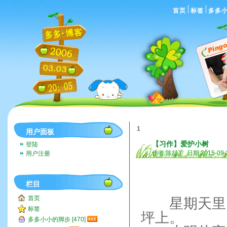
首页
标签
多多
1
用户面板
【习作】爱护小树
登陆
作者:陈喆丫 日期:2015-09-
用户注册
栏目
首页
星期天里，
标签
坪上。
多多小小的脚步 [470]