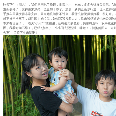
昨天下午（周六），我们早早吃了晚饭，带着小小，东东，多多去锦屏公园玩。我
重新装修了，变得更加漂亮，也更加干净了。焕然一新的蓝色步行道，让人觉得眼
手推车里就变得非常安静，因为她眼睛忙不过来，看什么都觉得很好看，很好奇。
就不肯坐推车了，或许因为她怕黑，她就紧紧搂着大人，后来舅妈舅舅也来公园散步
本来有点困了，一看见“小火车”绕圈跑，还有变幻的色彩，兴奋得直叫，双手紧紧抓
圈，我看时间不早了，已经7点半了，小小回去要洗澡、睡觉了，就抱她回去，走到
火车”，留着下次来玩吧！