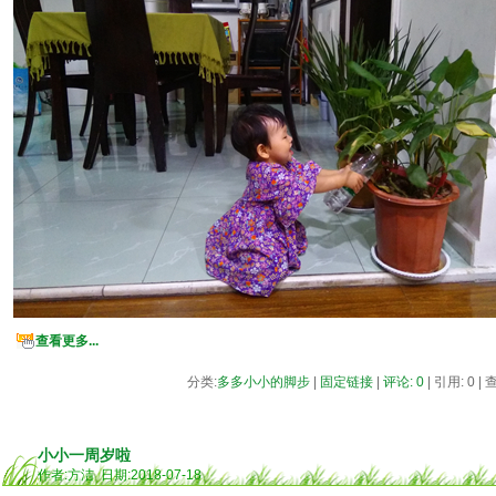
查看更多...
分类:
多多小小的脚步
|
固定链接
|
评论: 0
| 引用: 0 |
小小一周岁啦
作者:方洁 日期:2018-07-18