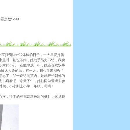
 查看次数: 2991
小宝打预防针和体检的日子，一大早便是骄
家里时一刻也不闲，她动手能力不错，我卖
积木的小孔，还能串成一串，她还喜欢双手
听懂大人说的话，有一天，我心血来潮教了
知道什么意思了，我一说这句英语，她就开始朝她的
去书店看书，今天下午，她被同学邀请去参
时候，小小刚上小学一年级，呵呵！
心疼，扯下的可都是新长出的嫩叶，这盆花