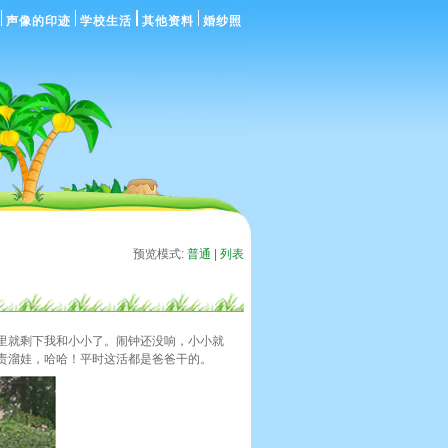
声像的印迹
学校生活
其他资料
婚纱照
预览模式:
普通
|
列表
里就剩下我和小小了。闹钟还没响，小小就
责溜娃，哈哈！平时这活都是爸爸干的。