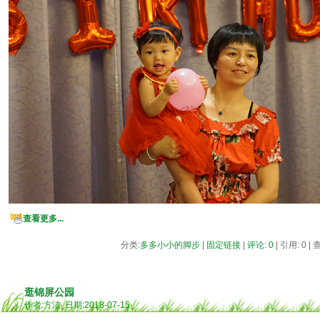
查看更多...
分类:
多多小小的脚步
|
固定链接
|
评论: 0
| 引用: 0 |
逛锦屏公园
作者:方洁 日期:2018-07-15