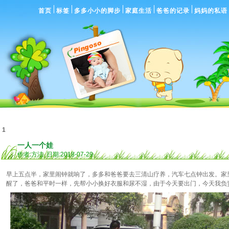
首页
标签
多多小小的脚步
家庭生活
爸爸的记录
妈妈的私语
1
一人一个娃
作者:方洁 日期:2018-07-29
早上五点半，家里闹钟就响了，多多和爸爸要去三清山疗养，汽车七点钟出发。家
醒了，爸爸和平时一样，先帮小小换好衣服和尿不湿，由于今天要出门，今天我负