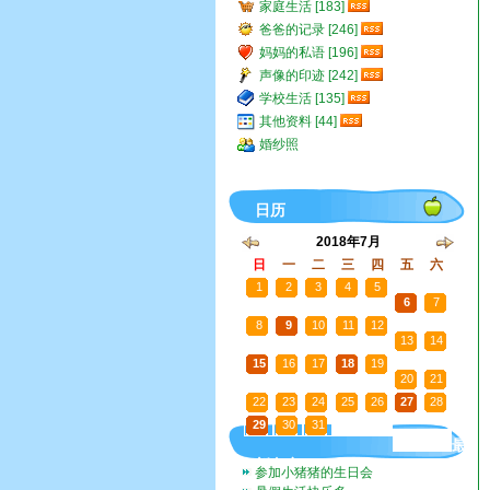
家庭生活 [183]
爸爸的记录 [246]
妈妈的私语 [196]
声像的印迹 [242]
学校生活 [135]
其他资料 [44]
婚纱照
日历
2018年7月
日
一
二
三
四
五
六
1
2
3
4
5
6
7
8
9
10
11
12
13
14
15
16
17
18
19
20
21
22
23
24
25
26
27
28
29
30
31
1
2
3
4
最
新文章
参加小猪猪的生日会