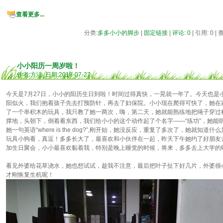
查看更多...
分类:
多多小小的脚步
|
固定链接
|
评论: 0
| 引用: 0 |
小小阳历一周岁啦！
作者:方洁 日期:2018-07-27
今天是7月27日，小小的阳历生日到啦！时间过得真快，一晃就一年了。今天也是
阳似火，我们抱着孩子先去打预防针，再去了妇保院。小小现在爬得可快了，她在
了一个串积木的玩具，我只教了她一两次，嗨，第二天，她就能熟练地把绳子穿过
撑地，头朝下，倒着看东西，我们给小小的这个动作起了个名字——“练功”，她能
她一句英语“where is the dog?”,刚开始，她没反应，重复了多次了，她就
玩具小狗看，真逗！多多长大了，最喜欢和小伙伴在一起，昨天下午她约了好朋友
加生日聚会，小小最喜欢黏着我，特别是晚上睡觉的时候，将来，多多去上大学的
看见外婆给花草浇水，她也想试试，趁我不注意，最后把叶子扯下好几片，外婆很
才刚恢复生机呢！