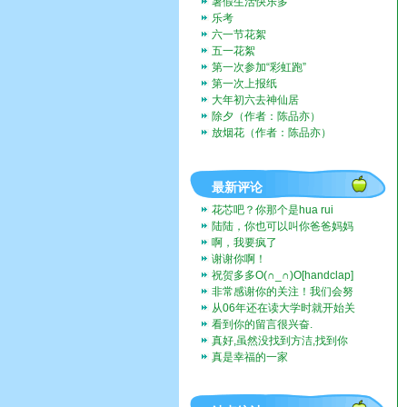
暑假生活快乐多
乐考
六一节花絮
五一花絮
第一次参加“彩虹跑”
第一次上报纸
大年初六去神仙居
除夕（作者：陈品亦）
放烟花（作者：陈品亦）
最新评论
花芯吧？你那个是hua rui
陆陆，你也可以叫你爸爸妈妈
带你去啊。挺好玩的。
啊，我要疯了
谢谢你啊！
祝贺多多O(∩_∩)O[handclap]
[flo...
非常感谢你的关注！我们会努
力一直记录下去的。我们也...
从06年还在读大学时就开始关
注这个博客，而现在我也...
看到你的留言很兴奋.
真好,虽然没找到方洁,找到你
们全家福,让人挺兴奋的...
真是幸福的一家