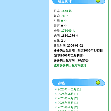
站点统计
日志:
1555
篇
评论:
78
个
引用:
0
个
留言:
0
个
会员:
173049
人
访问:
18801276
次
在线:
2
人
建站时间:
2006-03-02
多多的出生日期：阳历2006年3月3日
(古历2006年二月初四)
多多的出生时间：20点5分
查看多多的出生时间统计
存档
2025年十二月 [1]
2025年九月 [1]
2025年六月 [2]
2025年五月 [1]
2025年四月 [2]