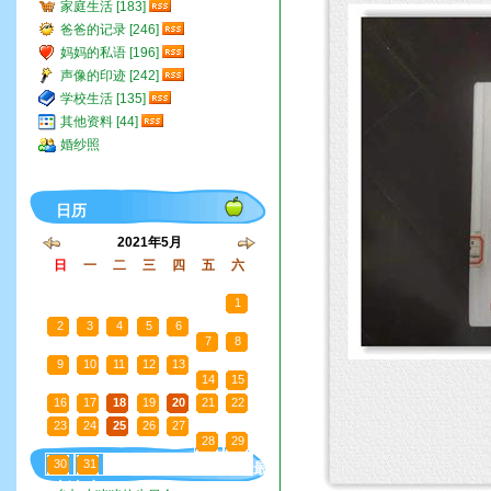
家庭生活 [183]
爸爸的记录 [246]
妈妈的私语 [196]
声像的印迹 [242]
学校生活 [135]
其他资料 [44]
婚纱照
日历
2021年5月
日
一
二
三
四
五
六
25
26
27
28
29
30
1
2
3
4
5
6
7
8
9
10
11
12
13
14
15
16
17
18
19
20
21
22
23
24
25
26
27
28
29
30
31
1
2
3
4
5
最
新文章