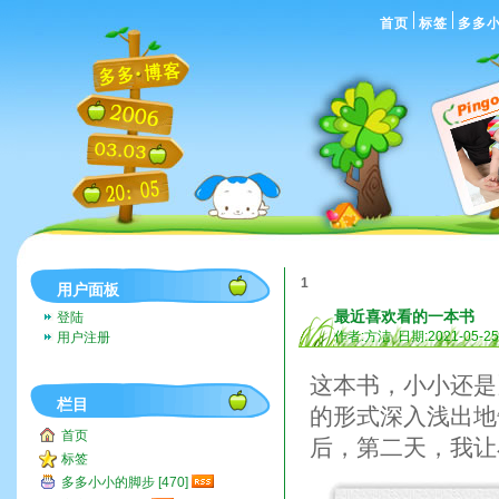
首页
标签
多多
1
用户面板
最近喜欢看的一本书
登陆
作者:方洁 日期:2021-05-2
用户注册
这本书，小小还是
栏目
的形式深入浅出地
首页
后，第二天，我让
标签
多多小小的脚步 [470]