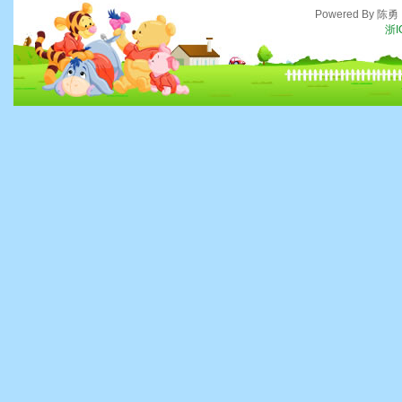
Powered By 陈
浙I