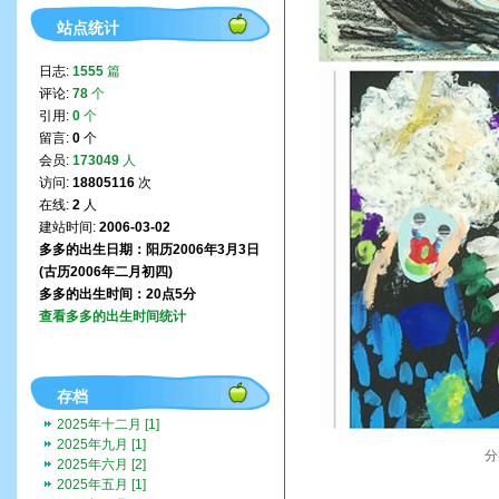
站点统计
日志:
1555
篇
评论:
78
个
引用:
0
个
留言:
0
个
会员:
173049
人
访问:
18805116
次
在线:
2
人
建站时间:
2006-03-02
多多的出生日期：阳历2006年3月3日
(古历2006年二月初四)
多多的出生时间：20点5分
查看多多的出生时间统计
存档
2025年十二月 [1]
2025年九月 [1]
分
2025年六月 [2]
2025年五月 [1]