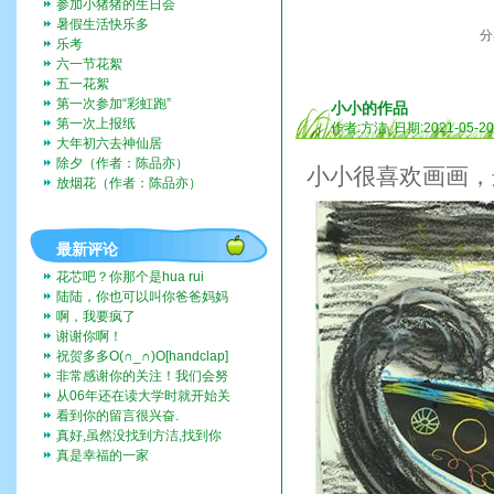
参加小猪猪的生日会
暑假生活快乐多
分
乐考
六一节花絮
五一花絮
第一次参加“彩虹跑”
小小的作品
第一次上报纸
作者:方洁 日期:2021-05-2
大年初六去神仙居
除夕（作者：陈品亦）
小小很喜欢画画，
放烟花（作者：陈品亦）
最新评论
花芯吧？你那个是hua rui
陆陆，你也可以叫你爸爸妈妈
带你去啊。挺好玩的。
啊，我要疯了
谢谢你啊！
祝贺多多O(∩_∩)O[handclap]
[flo...
非常感谢你的关注！我们会努
力一直记录下去的。我们也...
从06年还在读大学时就开始关
注这个博客，而现在我也...
看到你的留言很兴奋.
真好,虽然没找到方洁,找到你
们全家福,让人挺兴奋的...
真是幸福的一家