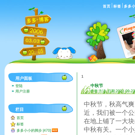
首页
标签
多多
1
用户面板
中秋节
登陆
作者:方洁 日期:2021-09-2
用户注册
中秋节，秋高气爽
栏目
近，我们被一个公
首页
在地上铺了一大块
标签
中秋有关。一个小
多多小小的脚步 [470]