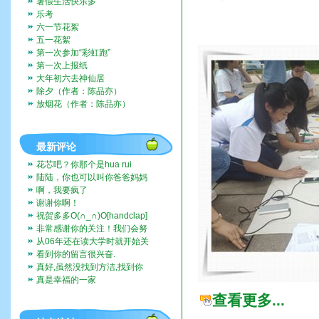
暑假生活快乐多
乐考
六一节花絮
五一花絮
第一次参加“彩虹跑”
第一次上报纸
大年初六去神仙居
除夕（作者：陈品亦）
放烟花（作者：陈品亦）
最新评论
花芯吧？你那个是hua rui
陆陆，你也可以叫你爸爸妈妈
带你去啊。挺好玩的。
啊，我要疯了
谢谢你啊！
祝贺多多O(∩_∩)O[handclap]
[flo...
非常感谢你的关注！我们会努
力一直记录下去的。我们也...
从06年还在读大学时就开始关
注这个博客，而现在我也...
看到你的留言很兴奋.
真好,虽然没找到方洁,找到你
们全家福,让人挺兴奋的...
真是幸福的一家
查看更多...