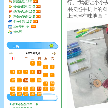
行。”我想让小小
家庭生活 [183]
爸爸的记录 [246]
用按照手机上的图
妈妈的私语 [196]
上津津有味地画了
声像的印迹 [242]
学校生活 [135]
其他资料 [44]
婚纱照
日历
2021年9月
日
一
二
三
四
五
六
29
30
31
1
2
3
4
5
6
7
8
9
10
11
12
13
14
15
16
17
18
19
20
21
22
23
24
25
26
27
28
29
30
1
2
最
新文章
参加小猪猪的生日会